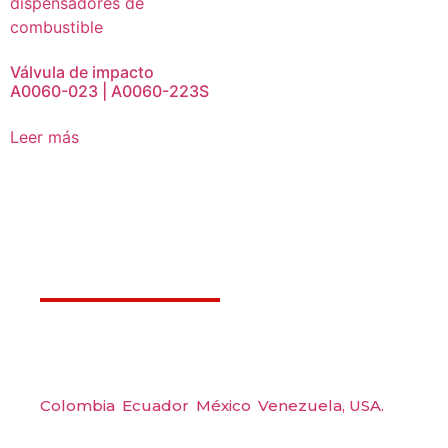
Válvula de impacto
A0060-023 | A0060-223S
Leer más
Déjanos ayudarte
Amerquip S.A.S
Colombia
,
Ecuador
,
México
,
Venezuela,
USA.