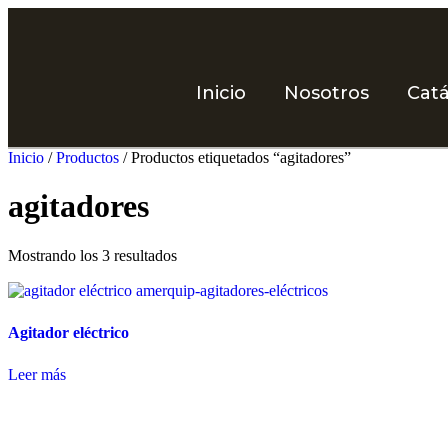
Inicio
Nosotros
Cat
Inicio
/
Productos
/ Productos etiquetados “agitadores”
agitadores
Mostrando los 3 resultados
Agitador eléctrico
Leer más