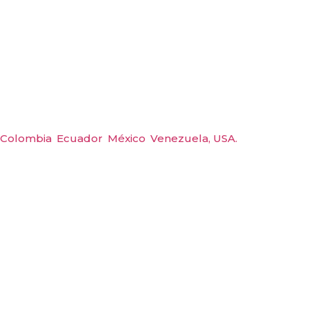
Déjanos ayudarte
Amerquip S.A.S
Colombia
,
Ecuador
,
México
,
Venezuela,
USA.
Carrera 48 #48 S 75 Local 104, Envigado.
Tel: (604) 288 6565
Wp: (+57) 300 6094104
Email: amerquip@amerquip.com
Expertos en
equipos industriales.