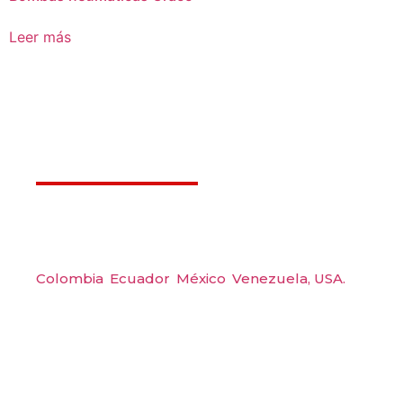
Leer más
Déjanos ayudarte
Amerquip S.A.S
Colombia
,
Ecuador
,
México
,
Venezuela,
USA.
Carrera 48 #48 S 75 Local 104, Envigado.
Tel: (604) 288 6565
Wp: (+57) 300 6094104