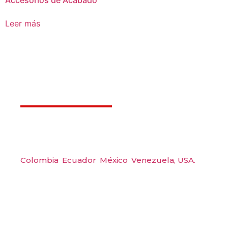
Accesorios de Acabado
Leer más
Déjanos ayudarte
Amerquip S.A.S
Colombia
,
Ecuador
,
México
,
Venezuela,
USA.
Carrera 48 #48 S 75 Local 104, Envigado.
Tel: (604) 288 6565
Wp: (+57) 300 6094104