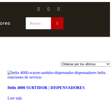
dores
Helix 4000 SURTIDOR | DISPENSADORES
Leer más