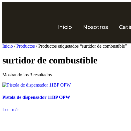
Inicio
Nosotros
Cat
Inicio
/
Productos
/ Productos etiquetados “surtidor de combustible”
surtidor de combustible
Mostrando los 3 resultados
Pistola de dispensador 11BP OPW
Leer más