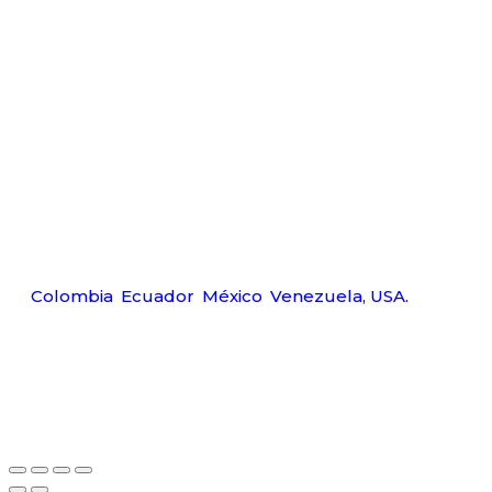
Déjanos ayudarte
Carr
Tel:
Wp:
Ema
Amerquip S.A.S
Colombia
,
Ecuador
,
México
,
Venezuela,
USA.