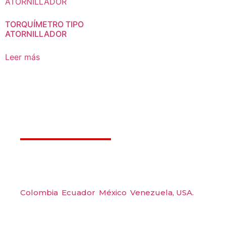
TORQUÍMETRO TIPO
ATORNILLADOR
Leer más
Déjanos ayudarte
Amerquip S.A.S
Colombia
,
Ecuador
,
México
,
Venezuela,
USA.