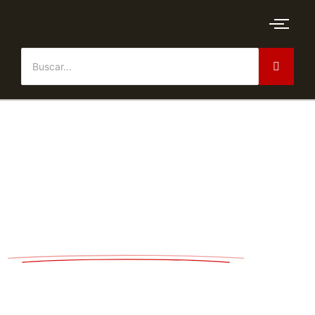
Soluciones industriales a la medida
Contáctanos ahora
Tenemos las
mejores soluciones
para tus
necesidades industriales y con las marcas