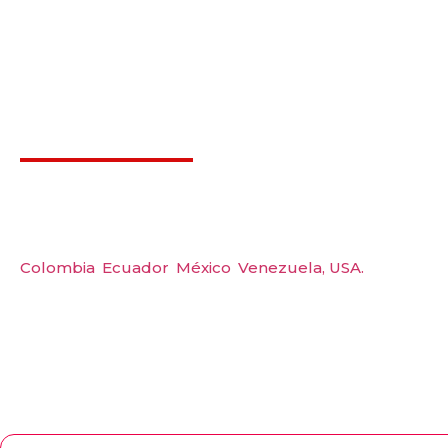
Déjanos ayudarte
Carre
Amerquip S.A.S
Tel: 
Colombia
,
Ecuador
,
México
,
Venezuela,
USA.
Wp: 
Emai