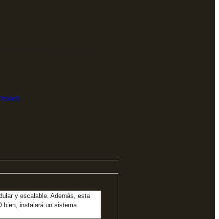
de alto rendimiento con controles
Probell
odular y escalable. Además, esta
 bien, instalará un sistema