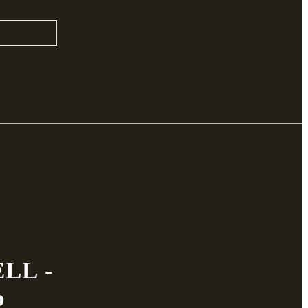
LL -
o