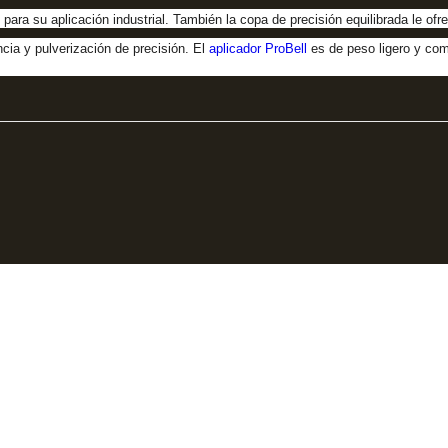
ra su aplicación industrial. También la copa de precisión equilibrada le ofr
ncia y pulverización de precisión. El
aplicador ProBell
es de peso ligero y com
era 48 #48 S 75 Local 104, Envigado.
Expertos en
e
 (604) 288 6565