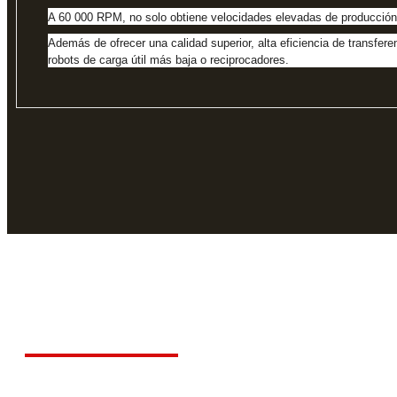
A 60 000 RPM, no solo obtiene velocidades elevadas de producción pa
Además de ofrecer una calidad superior, alta eficiencia de transfere
robots de carga útil más baja o reciprocadores.
Déjanos ayudarte
Carr
Tel: