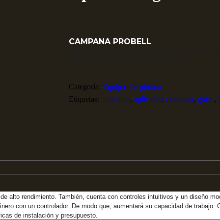
CAMPANA PROBELL
Aplicado giratorio con la cual obtienes pulverización 
intuitivos y un diseño modular y escalable.
Categoría:
Equipos de pintura
Etiquetas:
amerquip
,
aplicador
,
campana
,
graco
,
n de alto rendimiento. También, cuenta con controles intuitivos y un diseño m
inero con un controlador. De modo que, aumentará su capacidad de trabajo. O
cas de instalación y presupuesto.