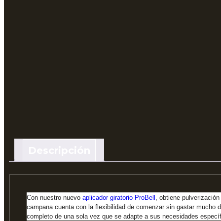
Descripción
Con nuestro nuevo
aplicador giratorio ProBell
, obtiene pulverizació
campana cuenta con la flexibilidad de comenzar sin gastar mucho d
completo de una sola vez que se adapte a sus necesidades específi