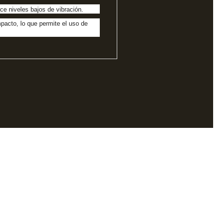
ece niveles bajos de vibración.
pacto, lo que permite el uso de
quipos industriales.