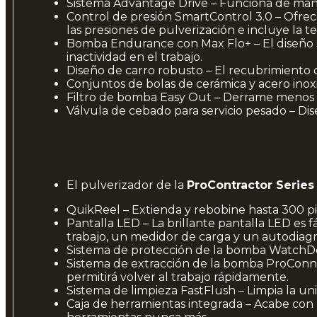
Sistema Advantage Drive – Funciona de maner
Control de presión SmartControl 3.0 – Ofrec
las presiones de pulverización e incluye la 
Bomba Endurance con Max Flo+ – El diseño s
inactividad en el trabajo.
Diseño de carro robusto – El recubrimiento 
Conjuntos de bolas de cerámica y acero inox
Filtro de bomba Easy Out – Derrame menos mat
Válvula de cebado para servicio pesado – Dis
El pulverizador de la
ProContractor Serie
QuikReel – Extienda y rebobine hasta 300 p
Pantalla LED – La brillante pantalla LED es f
trabajo, un medidor de carga y un autodiagn
Sistema de protección de la bomba WatchDo
Sistema de extracción de la bomba ProConne
permitirá volver al trabajo rápidamente.
Sistema de limpieza FastFlush – Limpia la u
Caja de herramientas integrada – Acabe con l