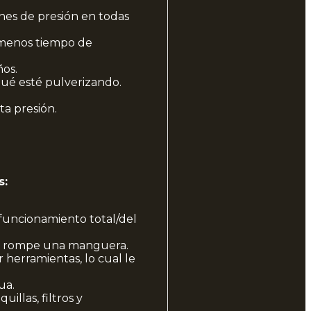
nes de presión en todas
 menos tiempo de
ños.
qué esté pulverizando.
ta presión.
s:
e funcionamiento total/del
se rompe una manguera.
herramientas, lo cual le
ua.
illas, filtros y