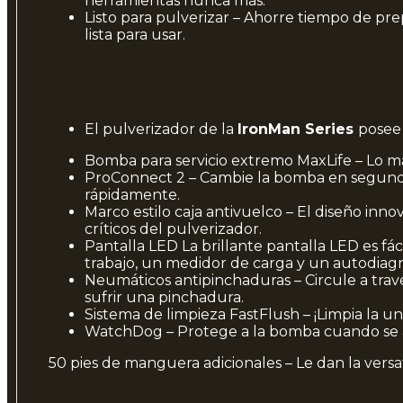
herramientas nunca más.
Listo para pulverizar – Ahorre tiempo de pre
lista para usar.
El pulverizador de la
IronMan Series
posee 
Bomba para servicio extremo MaxLife – Lo m
ProConnect 2 – Cambie la bomba en segundos 
rápidamente.
Marco estilo caja antivuelco – El diseño in
críticos del pulverizador.
Pantalla LED La brillante pantalla LED es fác
trabajo, un medidor de carga y un autodiagn
Neumáticos antipinchaduras – Circule a tra
sufrir una pinchadura.
Sistema de limpieza FastFlush – ¡Limpia la u
WatchDog – Protege a la bomba cuando se 
50 pies de manguera adicionales – Le dan la versat