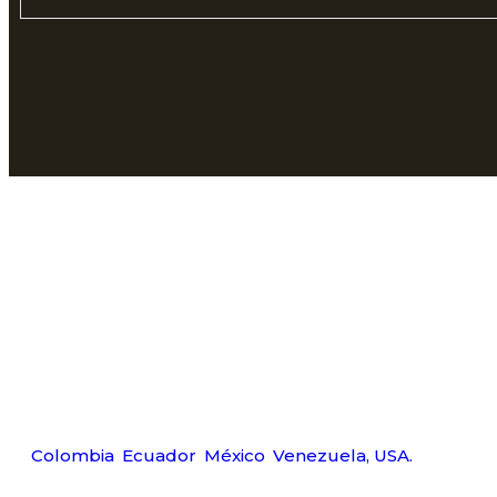
Déjanos ayudarte
Carr
Tel:
Wp:
Ema
Amerquip S.A.S
Colombia
,
Ecuador
,
México
,
Venezuela,
USA.