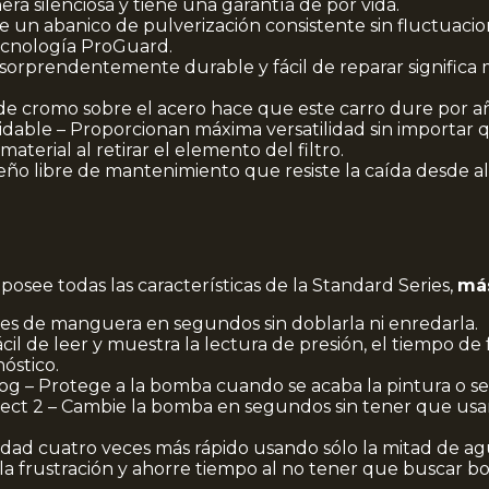
a silenciosa y tiene una garantía de por vida.
e un abanico de pulverización consistente sin fluctuacio
tecnología ProGuard.
orprendentemente durable y fácil de reparar significa
de cromo sobre el acero hace que este carro dure por a
idable – Proporcionan máxima versatilidad sin importar 
erial al retirar el elemento del filtro.
eño libre de mantenimiento que resiste la caída desde al
s
posee todas las características de la Standard Series,
má
ies de manguera en segundos sin doblarla ni enredarla.
ácil de leer y muestra la lectura de presión, el tiempo d
óstico.
g – Protege a la bomba cuando se acaba la pintura o 
ct 2 – Cambie la bomba en segundos sin tener que usar 
nidad cuatro veces más rápido usando sólo la mitad de ag
a frustración y ahorre tiempo al no tener que buscar boqu