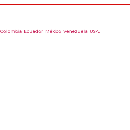
Déjanos ayudarte
Amerquip S.A.S
Colombia
,
Ecuador
,
México
,
Venezuela,
USA.
Carrera 48 #48 S 75 Local 104, Envigado.
Tel: (604) 288 6565
Wp: (+57) 300 6094104
Email: amerquip@amerquip.com
Expertos en
equipos industriales.