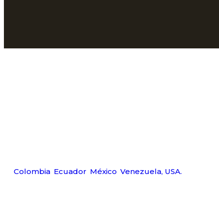
Déjanos ayudarte
Carr
Tel:
Wp:
Ema
Amerquip S.A.S
Colombia
,
Ecuador
,
México
,
Venezuela,
USA.