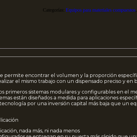
Categorías:
Equipos para materiales compuestos
le permite encontrar el volumen y la proporción específic
alizar el mismo trabajo con un dispensado preciso y en b
os primeros sistemas modulares y configurables en el m
emas están diseñados a medida para aplicaciones específi
ecnología por una inversión capital más baja que un e
licación
plicación, nada más, ni nada menos
configurados se entregan en su puerta más rápido que un