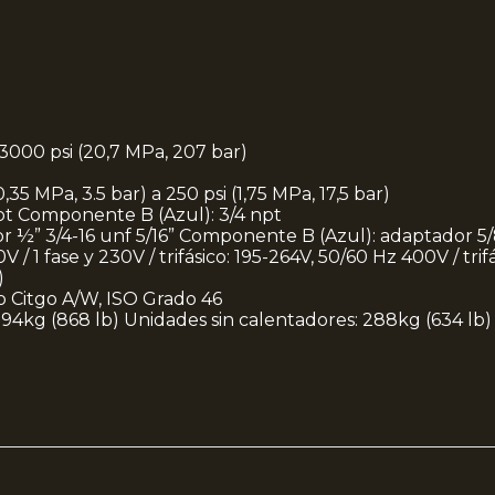
3000 psi (20,7 MPa, 207 bar)
35 MPa, 3.5 bar) a 250 psi (1,75 MPa, 17,5 bar)
npt Componente B (Azul): 3/4 npt
r ½” 3/4-16 unf 5/16” Componente B (Azul): adaptador 5/8
 / 1 fase y 230V / trifásico: 195-264V, 50/60 Hz 400V / tri
)
o Citgo A/W, ISO Grado 46
394kg (868 lb) Unidades sin calentadores: 288kg (634 lb)