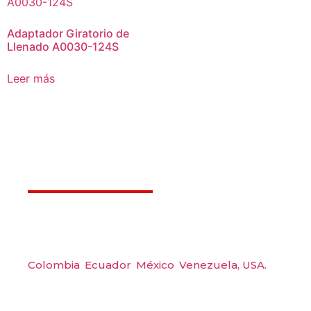
Adaptador Giratorio de
Llenado A0030-124S
Leer más
Déjanos ayudarte
Amerquip S.A.S
Colombia
,
Ecuador
,
México
,
Venezuela,
USA.