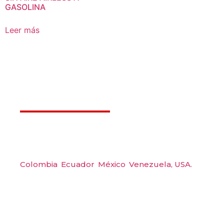
GASOLINA
Leer más
Déjanos ayudarte
Amerquip S.A.S
Colombia
,
Ecuador
,
México
,
Venezuela,
USA.
Carrera 48 #48 S 75 Local 104, Envigado.
Tel: (604) 288 6565