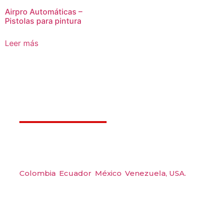
Airpro Automáticas –
Pistolas para pintura
Leer más
Déjanos ayudarte
Amerquip S.A.S
Colombia
,
Ecuador
,
México
,
Venezuela,
USA.
Carrera 48 #48 S 75 Local 104, Envigado.