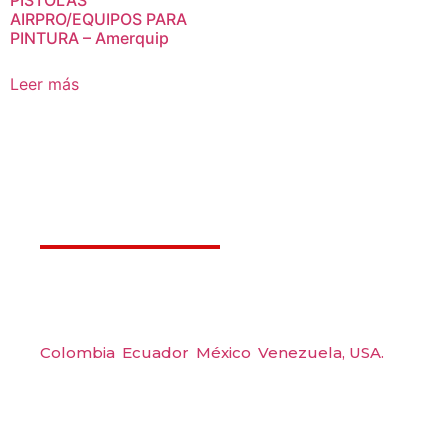
PISTOLAS
AIRPRO/EQUIPOS PARA
PINTURA – Amerquip
Leer más
Déjanos ayudarte
Amerquip S.A.S
Colombia
,
Ecuador
,
México
,
Venezuela,
USA.
Carrera 48 #48 S 75 Local 104, Envigado.