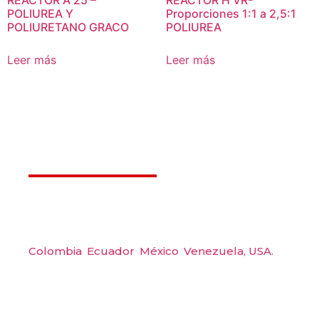
REACTOR A 25 –
REACTOR H VR-
POLIUREA Y
Proporciones 1:1 a 2,5:1
POLIURETANO GRACO
POLIUREA
Leer más
Leer más
Déjanos ayudarte
Amerquip S.A.S
Colombia
,
Ecuador
,
México
,
Venezuela,
USA.
Carrera 48 #48 S 75 Local 104, Envigado.