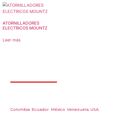
ATORNILLADORES
ELECTRICOS MOUNTZ
Leer más
Déjanos ayudarte
Amerquip S.A.S
Colombia
,
Ecuador
,
México
,
Venezuela,
USA.