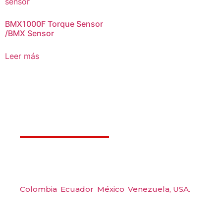
BMX1000F Torque Sensor
/BMX Sensor
Leer más
Déjanos ayudarte
Amerquip S.A.S
Colombia
,
Ecuador
,
México
,
Venezuela,
USA.