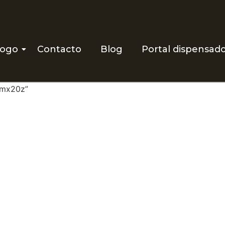
logo
Contacto
Blog
Portal dispensad
bmx20z”