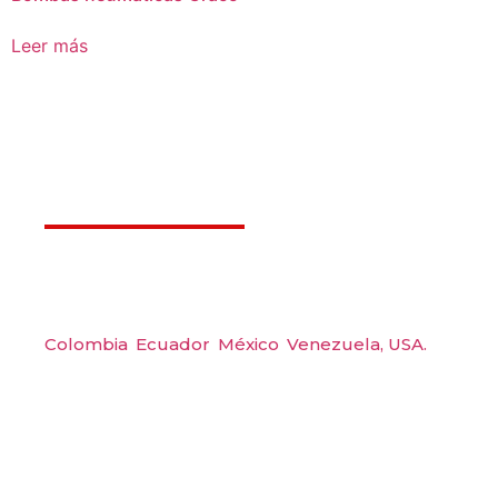
Leer más
Déjanos ayudarte
Amerquip S.A.S
Colombia
,
Ecuador
,
México
,
Venezuela,
USA.
Carrera 48 #48 S 75 Local 104, Envigado.
Tel: (604) 288 6565
Wp: (+57) 300 6094104