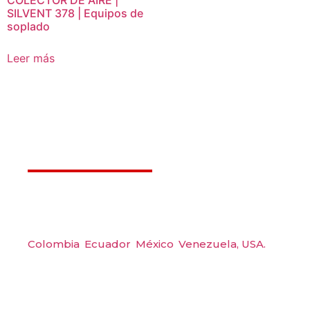
COLECTOR DE AIRE |
SILVENT 378 | Equipos de
soplado
Leer más
Déjanos ayudarte
Amerquip S.A.S
Colombia
,
Ecuador
,
México
,
Venezuela,
USA.
Carrera 48 #48 S 75 Local 104, Envigado.