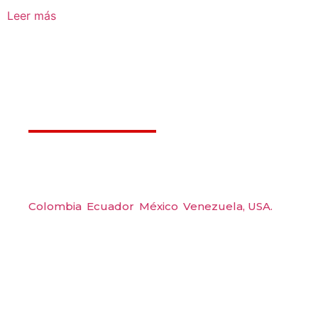
Leer más
Déjanos ayudarte
Amerquip S.A.S
Colombia
,
Ecuador
,
México
,
Venezuela,
USA.
Carrera 48 #48 S 75 Local 104, Envigado.
Tel: (604) 288 6565
Wp: (+57) 300 6094104
Email: amerquip@amerquip.com