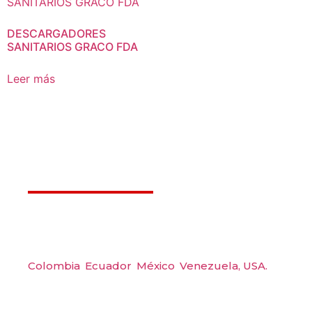
DESCARGADORES
SANITARIOS GRACO FDA
Leer más
Déjanos ayudarte
Amerquip S.A.S
Colombia
,
Ecuador
,
México
,
Venezuela,
USA.