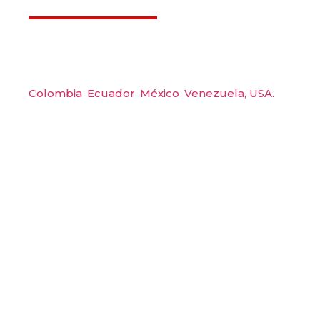
Déjanos ayudarte
Amerquip S.A.S
Colombia
,
Ecuador
,
México
,
Venezuela,
USA.
Carrera 48 #48 S 75 Local 104, Envigado.
Tel: (604) 288 6565
Wp: (+57) 300 6094104
Email: amerquip@amerquip.com