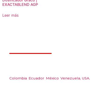
Dosificador Graco |
EXACTABLEND AGP
Leer más
Déjanos ayudarte
Amerquip S.A.S
Colombia
,
Ecuador
,
México
,
Venezuela,
USA.
Carrera 48 #48 S 75 Local 104, Envigado.
Tel: (604) 288 6565