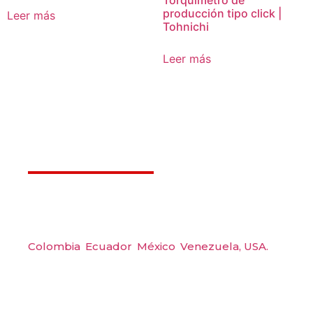
Torquímetro de
producción tipo click |
Leer más
Tohnichi
Leer más
Déjanos ayudarte
Amerquip S.A.S
Colombia
,
Ecuador
,
México
,
Venezuela,
USA.
Carrera 48 #48 S 75 Local 104, Envigado.