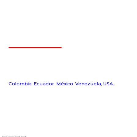
Déjanos ayudarte
Carr
Tel:
Amerquip S.A.S
Wp:
Colombia
,
Ecuador
,
México
,
Venezuela,
USA.
Ema