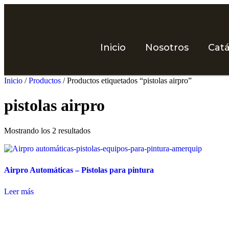
Inicio
Nosotros
Cat
Inicio
/
Productos
/ Productos etiquetados “pistolas airpro”
pistolas airpro
Mostrando los 2 resultados
Airpro Automáticas – Pistolas para pintura
Leer más