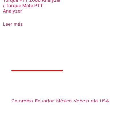
Torque PTT 2000 Analyzer
/ Torque Mate PTT
Analyzer
Leer más
Déjanos ayudarte
Amerquip S.A.S
Colombia
,
Ecuador
,
México
,
Venezuela,
USA.
Carrera 48 #48 S 75 Local 104, Envigado.