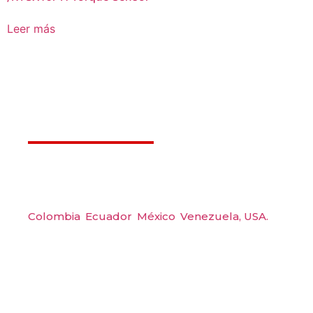
Leer más
Déjanos ayudarte
Amerquip S.A.S
Colombia
,
Ecuador
,
México
,
Venezuela,
USA.
Carrera 48 #48 S 75 Local 104, Envigado.
Tel: (604) 288 6565
Wp: (+57) 300 6094104