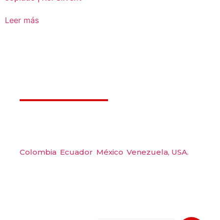
Leer más
Déjanos ayudarte
Amerquip S.A.S
Colombia
,
Ecuador
,
México
,
Venezuela,
USA.
Carrera 48 #48 S 75 Local 104, Envigado.
Tel: (604) 288 6565
Wp: (+57) 300 6094104