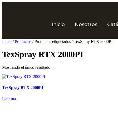
Inicio
Nosotros
Cat
Inicio
/
Productos
/ Productos etiquetados “TexSpray RTX 2000PI”
TexSpray RTX 2000PI
Mostrando el único resultado
TexSpray RTX 2000PI
Leer más