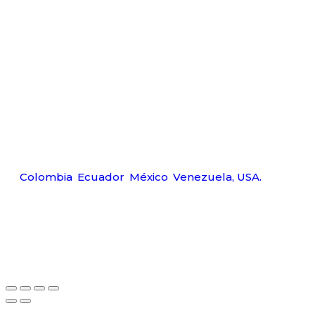
Déjanos ayudarte
Carr
Tel:
Wp:
Ema
Amerquip S.A.S
Colombia
,
Ecuador
,
México
,
Venezuela,
USA.