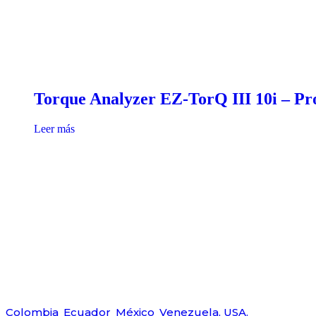
Torque Analyzer EZ-TorQ III 10i – Pr
Leer más
Déjanos ayudarte
Amerquip S.A.S
Colombia
,
Ecuador
,
México
,
Venezuela,
USA.