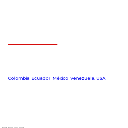
Déjanos ayudarte
Carr
Tel:
Amerquip S.A.S
Wp:
Colombia
,
Ecuador
,
México
,
Venezuela,
USA.
Ema