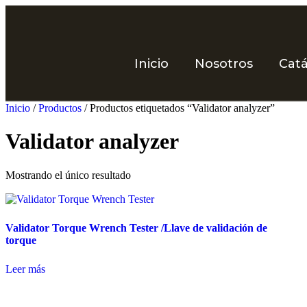
Inicio
Nosotros
Cat
Inicio
/
Productos
/ Productos etiquetados “Validator analyzer”
Validator analyzer
Mostrando el único resultado
Validator Torque Wrench Tester /Llave de validación de
torque
Leer más