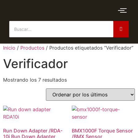
Inicio
/
Productos
/ Productos etiquetados “Verificador”
Verificador
Mostrando los 7 resultados
Run Down Adapter /RDA-
BMX1000F Torque Sensor
10i Run Down Adapter
/BMX Sensor