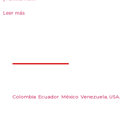
Leer más
Déjanos ayudarte
Amerquip S.A.S
Colombia
,
Ecuador
,
México
,
Venezuela,
USA.
Carrera 48 #48 S 75 Local 104, Envigado.
Tel: (604) 288 6565
Wp: (+57) 300 6094104