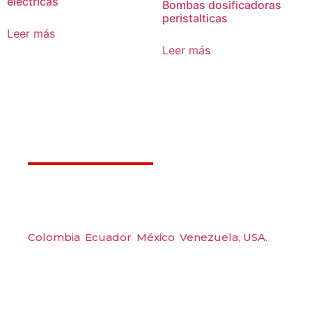
eléctricas
Bombas dosificadoras
peristalticas
Leer más
Leer más
Déjanos ayudarte
Amerquip S.A.S
Colombia
,
Ecuador
,
México
,
Venezuela,
USA.
Carrera 48 #48 S 75 Local 104, Envigado.