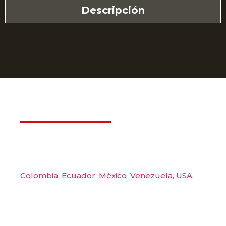
Descripción
Déjanos ayudarte
Amerquip S.A.S
Colombia
,
Ecuador
,
México
,
Venezuela,
USA.
Carrera 48 #48 S 75 Local 104, Envigado.