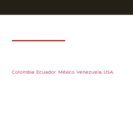
Déjanos ayudarte
Amerquip S.A.S
Colombia
,
Ecuador
,
México
,
Venezuela,
USA.
Carrera 48 #48 S 75 Local 104, Envigado.
Tel: (604) 288 6565
Wp: (+57) 300 6094104
Email: amerquip@amerquip.com