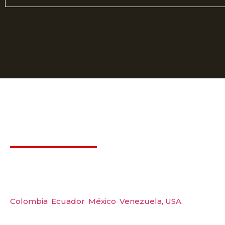
Déjanos ayudarte
Carre
Amerquip S.A.S
Tel: 
Colombia
,
Ecuador
,
México
,
Venezuela,
USA.
Wp: 
Emai