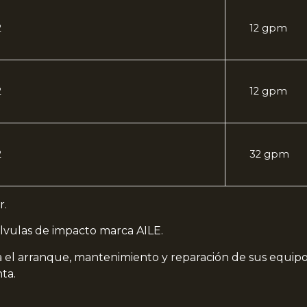
2
12 gpm
2
12 gpm
2
32 gpm
r.
lvulas de impacto marca AILE.
ra el arranque, mantenimiento y reparación de sus equip
ta.