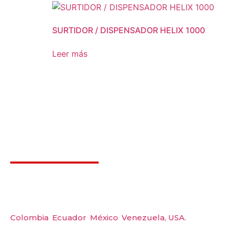
SURTIDOR / DISPENSADOR HELIX 1000
Leer más
Déjanos ayudarte
Carre
Amerquip S.A.S
Tel: 
Colombia
,
Ecuador
,
México
,
Venezuela,
USA.
Wp: 
Emai