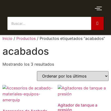
Inicio
/
Productos
/ Productos etiquetados “acabados”
acabados
Mostrando los 3 resultados
Agitador de tanque a
presión