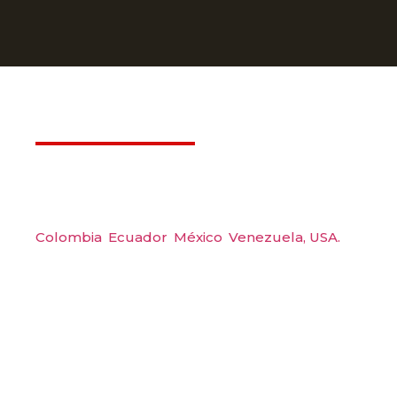
Déjanos ayudarte
Amerquip S.A.S
Colombia
,
Ecuador
,
México
,
Venezuela,
USA.
Carrera 48 #48 S 75 Local 104, Envigado.
Tel: (604) 288 6565
Wp: (+57) 300 6094104
Email: amerquip@amerquip.com