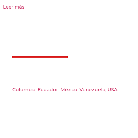
Leer más
Déjanos ayudarte
Amerquip S.A.S
Colombia
,
Ecuador
,
México
,
Venezuela,
USA.
Carrera 48 #48 S 75 Local 104, Envigado.
Tel: (604) 288 6565
Wp: (+57) 300 6094104
Email: amerquip@amerquip.com