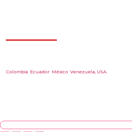
Déjanos ayudarte
Carre
Amerquip S.A.S
Tel: 
Colombia
,
Ecuador
,
México
,
Venezuela,
USA.
Wp: 
Emai