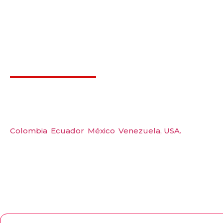
Déjanos ayudarte
Carre
Amerquip S.A.S
Tel: 
Colombia
,
Ecuador
,
México
,
Venezuela,
USA.
Wp: 
Emai