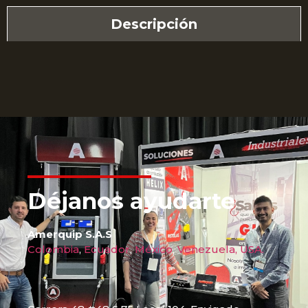
Descripción
Déjanos ayudarte
Amerquip S.A.S
Colombia
,
Ecuador
,
México
,
Venezuela,
USA.