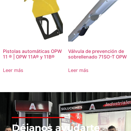
Pistolas automáticas OPW
Válvula de prevención de
11 ® | OPW 11A® y 11B®
sobrellenado 71SO-T OPW
Leer más
Leer más
Déjanos ayudarte