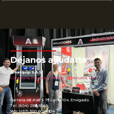
Déjanos ayudarte
Amerquip S.A.S
Colombia
,
Ecuador
,
México
,
Venezuela,
USA.
Carrera 48 #48 S 75 Local 104, Envigado.
Tel: (604) 288 6565
Wp: (+57) 300 6094104